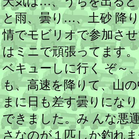
天気は…、うちを出ると
と雨、曇り…、土砂 降
情でモビリオで参加させ
はミニで頑張ってます。
ベキューしに行く ぞ～
も、高速を降りて、山の
まに日も差す曇りになり
できました。み んな悪
さなのが１匹しか釣れま