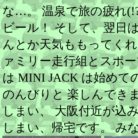
な…。 温泉で旅の疲れ(
ビール！ そして、翌日
んとか天気ももってくれ
ァミリー走行組とスポー
は MINI JACK は
のんびりと 楽しんでき
しまい、 大阪付近が込
しまい、帰宅です。 み