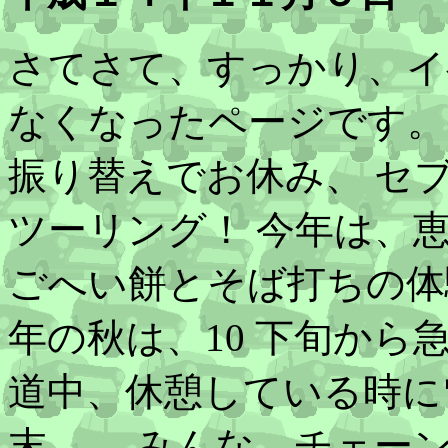
さてさて、すっかり、イ
なくなったページです。
振り替えでお休み、 セ
ツーリング！ 今年は、恵
ごへい餅とそば打ちの体
年の秋は、10 下旬か
道中、休憩している時に雪
末…。 みんな、チェーン