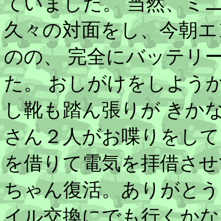
ていました。 当然、ミ
久々の対面をし、今朝エ
のの、 完全にバッテリ
た。 おしがけをしよう
し靴も踏ん張りが きか
さん２人がお喋りをして
を借りて電気を拝借させ
ちゃん復活。ありがとう
イル交換にでも行くかな