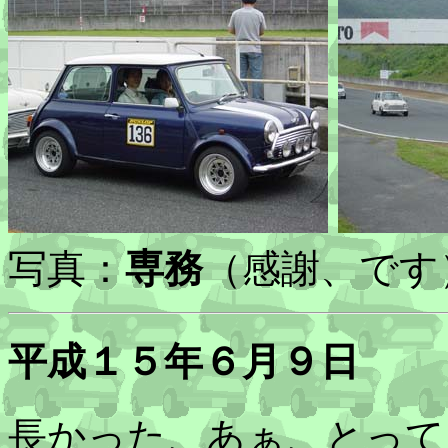
写真：
専務
（感謝、です
平成１５年６月９日
長かった、あぁ、とって