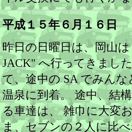
平成１５年６月１６日
昨日の日曜日は、岡山は TI
JACK" へ行ってきま
て、途中の SA でみん
温泉に到着。 途中、結
る車達は、 雑巾に大変
ま、セブンの２人に比べ