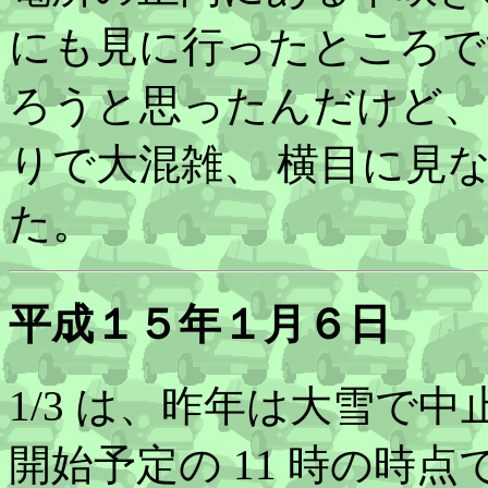
にも見に行ったところで
ろうと思ったんだけど、
りで大混雑、 横目に見
た。
平成１５年１月６日
1/3 は、昨年は大雪で
開始予定の 11 時の時