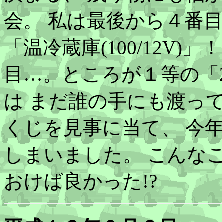
会。 私は最後から４番
「温冷蔵庫(100/12V
目…。ところが１等の「21
は まだ誰の手にも渡っ
くじを見事に当て、 今
しまいました。 こんな
おけば良かった!?