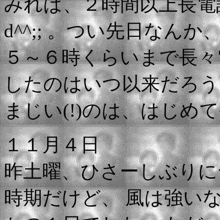
みれば、２時間以上長電話 
d^^;; 。つい先日
なんか、
５～６時くらいまで長々
したのはいつ以来だろう
まじい(!)のは、はじめてやろ
１１月４日
昨土曜、ひさーしぶりに
時期だけど、 風は強い