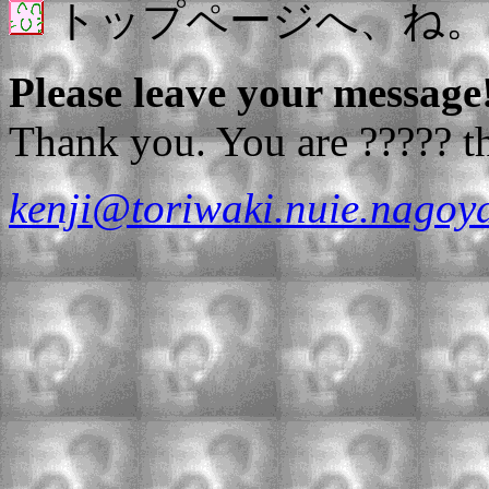
トップページへ、ね。
Please leave your message
Thank you. You are ????? th
kenji@toriwaki.nuie.nagoya