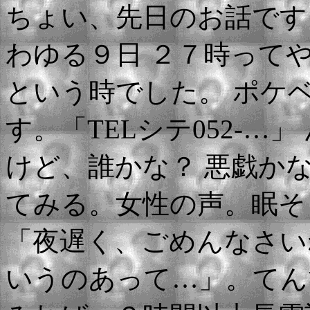
ちょい、先日のお話です
わゆる９日 ２７時って
という時でした。 ポケ
す。「TELシテ052-…
けど、誰かな？ 悪戯か
てみる。女性の声。眠そ
「夜遅く、ごめんなさい
いうのあって…」。てん