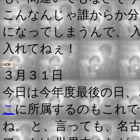
こんなんじゃ誰からか分か
になってしまうんで、 
入れてねぇ！
３月３１日
今日は今年度最後の日、
こ
に所属するのもこれで
ね。 と、言っても、名