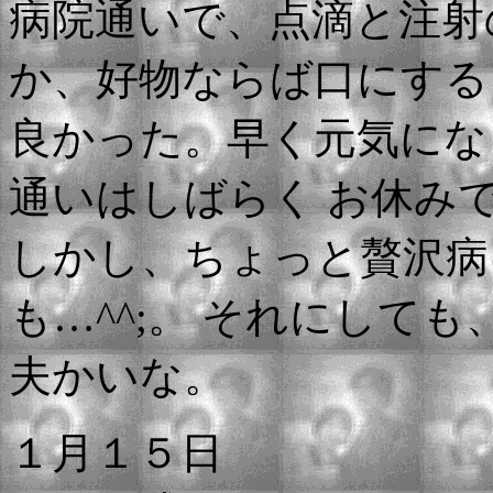
病院通いで、点滴と注射
か、好物ならば口にする
良かった。早く元気にな
通いはしばらく お休み
しかし、ちょっと贅沢病
も…^^;。 それにして
夫かいな。
１月１５日