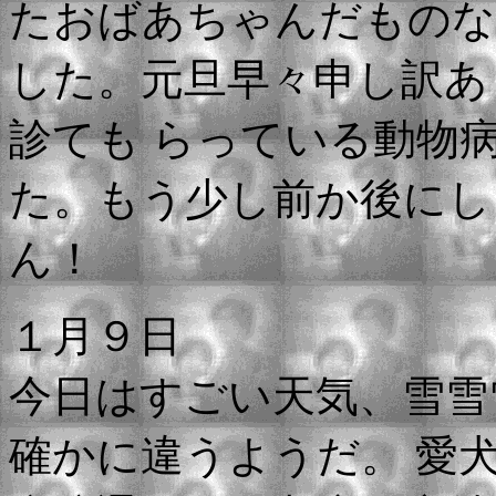
たおばあちゃんだものな
した。元旦早々申し訳あ
診ても らっている動物
た。もう少し前か後にし
ん！
１月９日
今日はすごい天気、雪雪
確かに違うようだ。 愛