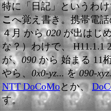
特に「日記」というわ
こ
へ覚え書き。携帯電話
４月 から
020
が出はじ
な？）わけで、 H11.1.1
が、
090
から 始まる 1
やら、
0x0-yz...
を
090-xyz.
NTT DoCoMo
とか、
Do
す。