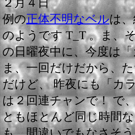
２月４日
例の
正体不明なベル
は、
のようです T_T 。ま
の日曜夜中に、今度は「
ま、一回だけだから、た
だけど、 昨夜にも「カ
は２回連チャンで！ で
ともほとんど同じ時間な
も、間違いでもなさそう