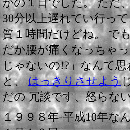
かの１日でした。 ただ
30分以上遅れてい行っ
質１時間だけどね。 で
だか腰が痛くなっちゃっ
じゃないの!?」なんて
と、
はっきりさせよう
だの 冗談です、怒らな
１９９８年-平成10年な