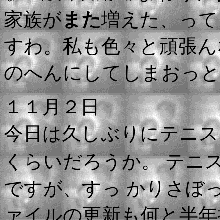
家族が
また
増えた、って
すわ。私も色々と頑張
のへんにしてしまおっと
１１月２日
今日は久しぶりにテニス
くらいだろうか。 テニ
ですが、すっ かりさぼ
ァイルの更新も何と半年