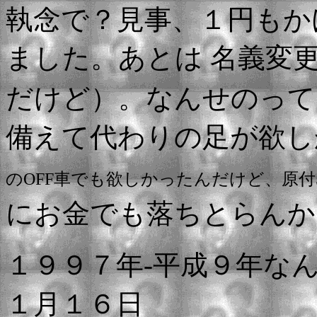
執念で？見事、１円もか
ました。あとは 名義変
だけど）。なんせのっ
備えて代わりの足が欲し
のOFF車でも欲しかったんだけど、原付5
にお金でも落ちとらんか
１９９７年-平成９年な
１月１６日