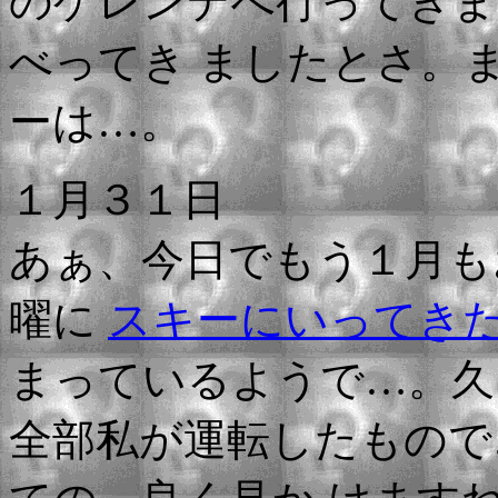
のゲレンデへ行ってきま
べってき ましたとさ。
ーは…。
１月３１日
あぁ、今日でもう１月も
曜に
スキーにいってき
まっているようで…。久
全部私が運転したもので