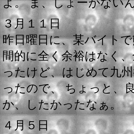
よ。 ま、しょーがない
３月１１日
昨日曜日に、某バイトで
間的に全く余裕はなく、
ったけど、はじめて九
ったので、 ちょっと、
か、したかったなぁ。
４月５日