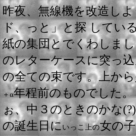
昨夜、無線機を改造しよ
ド、っと」と探 してい
紙の集団とでくわしまし
のレターケースに突っ込
の全ての束です。上から
年程前のものでした。
＋α
ぉ、中３のときのかな(?
の誕生日に
女の子
いっこ上の